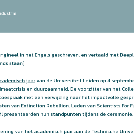
ndustrie
rigineel in het
Engels
geschreven, en vertaald met Deepl 
ands staan]
cademisch jaar
van de Universiteit Leiden op 4 septembe
limaatcrisis en duurzaamheid. De voorzitter van het Coll
oespraak met een verwijzing naar het impactvolle gespr
ten van Extinction Rebellion. Leden van Scientists For Fu
sil presenteerden hun standpunten tijdens de ceremonie.
ening van het academisch jaar aan de Technische Univer