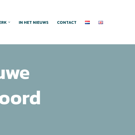
ERK
IN HET NIEUWS
CONTACT
euwe
woord