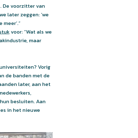
s. De voorzitter van
we later zeggen: ‘we
 meer’.”
stuk
voor: “Wat als we
kindustrie, maar
universiteiten? Vorig
van de banden met de
aanden later, aan het
 medewerkers,
hun besluiten. Aan
ies in het nieuwe