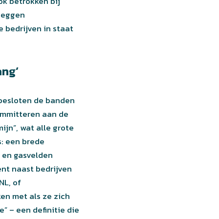
ok betrokken bij
 zeggen
 bedrijven in staat
ang’
 besloten de banden
committeren aan de
ijn”, wat alle grote
s: een brede
- en gasvelden
ent naast bedrijven
NL, of
en met als ze zich
” – een definitie die