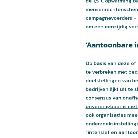
de 1,5°C opwarming te 
mensenrechtenschendi
campagnevoerders – la
om een eenzijdig ver
‘Aantoonbare i
Op basis van deze of
te verbreken met bedr
doelstellingen van het
bedrijven lijkt uit te
consensus van onafha
onverenigbaar is met 
ook organisaties mee
onderzoeksinstellinge
“intensief en aantoon