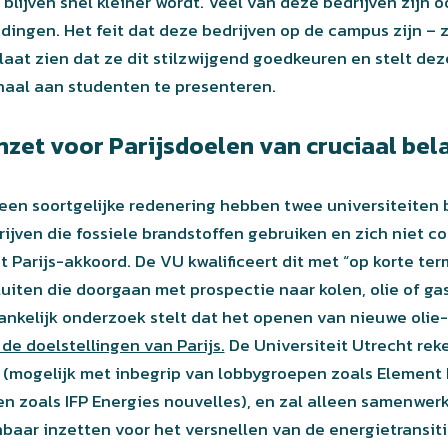
blijven snel kleiner wordt. Veel van deze bedrijven zijn o
ngen. Het feit dat deze bedrijven op de campus zijn –
at zien dat ze dit stilzwijgend goedkeuren en stelt deze
haal aan studenten te presenteren.
nzet voor Parijsdoelen van cruciaal bel
 een soortgelijke redenering hebben twee universiteiten
ijven die fossiele brandstoffen gebruiken en zich niet 
 Parijs-akkoord. De VU kwalificeert dit met “op korte term
 sluiten die doorgaan met prospectie naar kolen, olie of ga
nkelijk onderzoek stelt dat het openen van nieuwe olie
de doelstellingen van Parijs.
De Universiteit Utrecht rek
 (mogelijk met inbegrip van lobbygroepen zoals Element 
n zoals IFP Energies nouvelles), en zal alleen samenwerk
baar inzetten voor het versnellen van de energietransitie