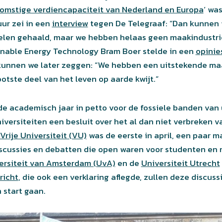
omstige verdiencapaciteit van Nederland en Europa
‘ wa
ur zei in een
interview
tegen De Telegraaf: “Dan kunnen 
len gehaald, maar we hebben helaas geen maakindustrie
nable Energy Technology Bram Boer stelde in een
opinie
unnen we later zeggen: “We hebben een uitstekende maa
ootste deel van het leven op aarde kwijt.”
e academisch jaar in petto voor de fossiele banden van 
iversiteiten een besluit over het al dan niet verbreken 
Vrije Universiteit (VU)
was de eerste in april, een paar m
iscussies en debatten die open waren voor studenten en
ersiteit van Amsterdam (UvA)
en de
Universiteit Utrecht
richt
, die ook een verklaring aflegde, zullen deze discuss
 start gaan.