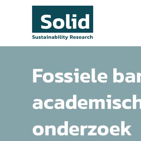
Ga
naar
de
inhoud
Fossiele ba
academisch
onderzoek