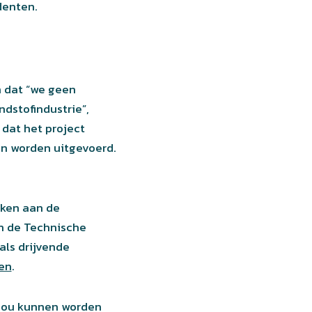
denten.
n dat “we geen
ndstofindustrie”,
dat het project
en worden uitgevoerd.
rken aan de
n de Technische
als drijvende
gen
.
 zou kunnen worden