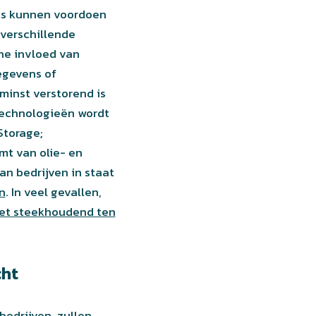
ies kunnen voordoen
 verschillende
he invloed van
egevens of
 minst verstorend is
 technologieën wordt
Storage;
mt van olie- en
an bedrijven in staat
n
. In veel gevallen,
iet steekhoudend ten
cht
bedrijven, zullen