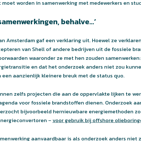
t moet worden in samenwerking met medewerkers en stu
 samenwerkingen, behalve…’
an Amsterdam gaf een verklaring uit. Hoewel ze verklare
epteren van Shell of andere bedrijven uit de fossiele bra
oorwaarden waaronder ze met hen zouden samenwerken: 
rgietransitie en dat het onderzoek anders niet zou kunn
n een aanzienlijk kleinere breuk met de status quo.
unnen zelfs projecten die aan de oppervlakte lijken te we
 agenda voor fossiele brandstoffen dienen. Onderzoek aa
nderzocht bijvoorbeeld hernieuwbare energiemethoden zo
energieconvertoren –
voor gebruik bij offshore olieborin
menwerking aanvaardbaar is als onderzoek anders niet