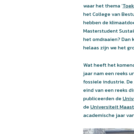
waar het thema ‘
Toek
het College van Bestu
hebben de klimaatdoe
Masterstudent Sustai
het omdraaien? Dan k
helaas zijn we het gr
Wat heeft het komend
jaar nam een reeks un
fossiele industrie. De
eind van een reeks d
publiceerden de
Univ
de
Universiteit Maast
academische jaar van