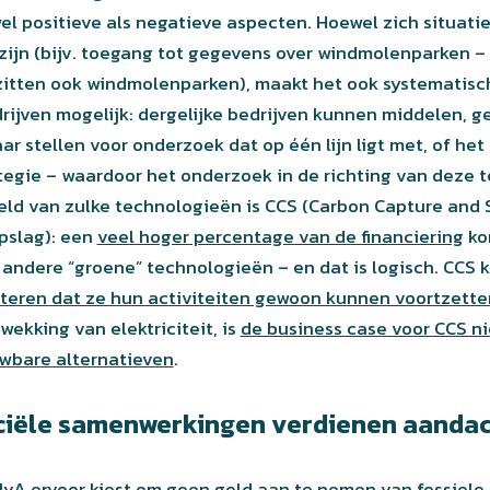
el positieve als negatieve aspecten. Hoewel zich situat
 zijn (bijv. toegang tot gegevens over windmolenparken –
ezitten ook windmolenparken), maakt het ook systematisc
rijven mogelijk: dergelijke bedrijven kunnen middelen, g
r stellen voor onderzoek dat op één lijn ligt met, of het
ategie – waardoor het onderzoek in de richting van deze
eld van zulke technologieën is CCS (Carbon Capture and 
pslag): een
veel hoger percentage van de financiering
ko
andere “groene” technologieën – en dat is logisch. CCS k
eren dat ze hun activiteiten gewoon kunnen voortzette
wekking van elektriciteit, is
de business case voor CCS n
wbare alternatieven
.
ciële samenwerkingen verdienen aanda
e UvA ervoor kiest om geen geld aan te nemen van fossiele 