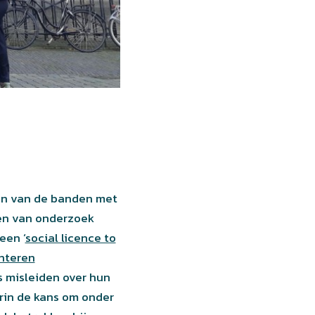
en van de banden met
ren van onderzoek
een ‘
social licence to
nteren
s misleiden over hun
arin de kans om onder