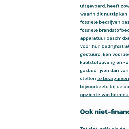
uitgevoerd, heeft zow
waarin dit nuttig kan
fossiele bedrijven b
fossiele brandstofbed
apparatuur beschikbaa
voor, hun bedrijfsstr
gestuurd. Een voorbe
koolstofopvang en -o
gasbedrijven dan van 
stellen
te beargument
bijvoorbeeld bij de op
opzichte van hernieu
Ook niet-finan
Tot slot, zelfs als d