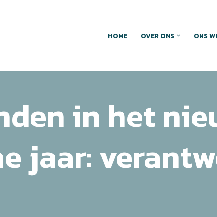
HOME
OVER ONS
ONS W
nden in het ni
e jaar: verant